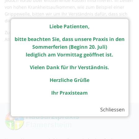
jedoch vorab über entstehende Kosten informieren. In Zeiten
von hohen Krankheitsaufkommen, wie zum Beispiel einer
Grippewelle, bitten wir um Ihr Verständnis dafür, dass sich
die Bearbeitung eines Antrages verzögern kann.
Liebe Patienten,
Zusätzlich zur hausärztlichen Betreuung bieten wir Ihnen:
bitte beachten Sie, dass unsere Praxis in den
Atteste und Gutachten
Für Kindergarten
Sommerferien (Beginn 20. Juli)
Tauchsport (Tauchtauglichkeitsuntersuchung, etc.)
lediglich am Vormittag geöffnet ist.
Führerschein (Kl. 2)
Bescheinigung für Reiserücktrittsversicherung
Vielen Dank für Ihr Verständnis.
Herzliche Grüße
Ihr Praxisteam
Schliessen